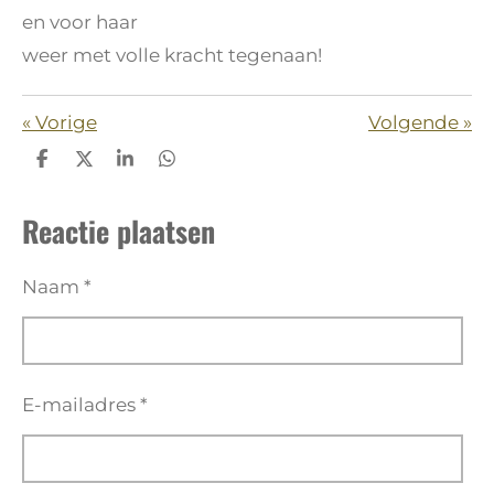
en voor haar
weer met volle kracht
tegenaan!
«
Vorige
Volgende
»
D
D
S
D
e
e
h
e
l
e
a
l
Reactie plaatsen
e
l
r
e
n
e
n
Naam *
E-mailadres *