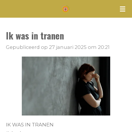
Ga
direct
naar
Ik was in tranen
de
hoofdinhoud
Gepubliceerd op 27 januari 2025 om 20:21
IK WAS IN TRANEN