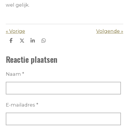
wel gelijk.
«
Vorige
Volgende
»
D
D
S
D
e
e
h
e
l
e
a
l
Reactie plaatsen
e
l
r
e
n
e
n
Naam *
E-mailadres *